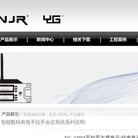
您现在的位置：
首页
-
JINJR--产品展示
智能数码有线手拉手会议系统系列说明:
DC-220M手拉手主席单元/代表单元DC